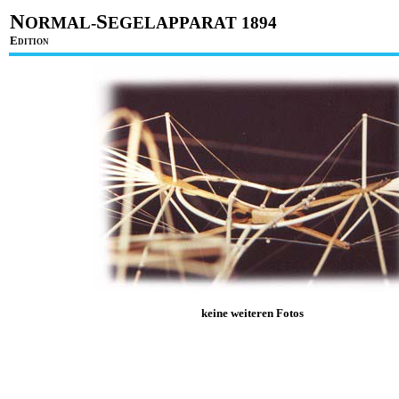
N
S
ORMAL-
EGELAPPARAT 1894
E
DITION
keine weiteren Fotos